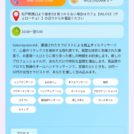
松戸駅西口より徒歩3分 見つからない場合はカフェ【VELOCE（ヴ
ェローチェ）】の辺りからお電話ください
10:00～翌5:00
Sakurapalaceは、厳選されたセラピストによる極上オイルマッサージ
で、心身のリラックスを提供する隠れ家です。高度な技術と洗練された接
客で、お客様一人ひとりに寄り添った癒しの時間をお約束します。癒しの
プロフェッショナルが、あなただけの特別な空間を演出します。高品質の
アロマと熟練のオールハンドマッサージで、至福のひとときを。20代～
30代の女性セラピストが、あなたを優しく包み込みます。
リンパマッサージ
もみほぐし
オイルマッサージ
指圧
パウダーマッサージ
リンパドレナージュ
ホットジェル
アロマトリートメント
コスプレ
鼠径部マッサージ
蒸しタオル
ホットオイル
ホイップ
アクセス