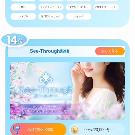
指圧
リンパドレナージュ
ダブルセラピスト
アロマトリートメント
コスプレ
鼠径部マッサージ
ホイップ
位
See-Through船橋
詳しく見る
070-1258-8380
90分/20,000円～