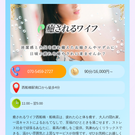
070-5459-2727
90分/16,000円～
西船橋駅南口から徒歩4分
11:00～翌5:00
癒されるワイフ西船橋・船橋店は、疲れた心と体を癒す、大人の隠れ家。
一流キャストによるおもてなしで、至福のひとときを過ごせます。ストレ
ス社会で頑張るあなたに、最高の癒しをご提供。気兼ねなくリラックスで
きる、温かい雰囲気と上質なサービスが自慢です。ぜひお気軽にお越しく