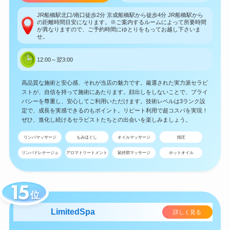
JR船橋駅北口/南口徒歩2分 京成船橋駅から徒歩4分 JR船橋駅から
の距離時間目安になります。※ご案内するルームによって所要時間
が異なりますので、ご予約時間にゆとりをもってお越し下さいま
せ。
12:00～翌3:00
高品質な施術と安心感、それが当店の魅力です。厳選された実力派セラピ
ストが、自信を持って施術にあたります。顔出しをしないことで、プライ
バシーを尊重し、安心してご利用いただけます。技術レベルは3ランク設
定で、成長を実感できるのもポイント。リピート利用で超コスパを実現！
ぜひ、進化し続けるセラピストたちとの出会いを楽しみましょう。
リンパマッサージ
もみほぐし
オイルマッサージ
指圧
リンパドレナージュ
アロマトリートメント
鼠径部マッサージ
ホットオイル
位
LimitedSpa
詳しく見る