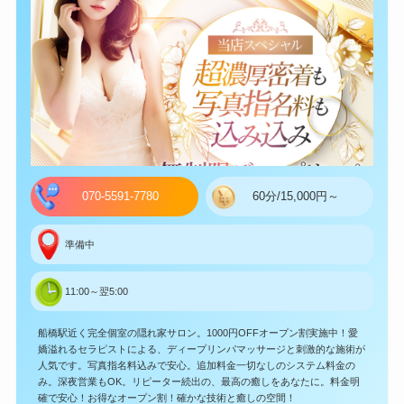
070-5591-7780
60分/15,000円～
準備中
11:00～翌5:00
船橋駅近く完全個室の隠れ家サロン。1000円OFFオープン割実施中！愛
嬌溢れるセラピストによる、ディープリンパマッサージと刺激的な施術が
人気です。写真指名料込みで安心。追加料金一切なしのシステム料金の
み。深夜営業もOK。リピーター続出の、最高の癒しをあなたに。料金明
確で安心！お得なオープン割！確かな技術と癒しの空間！