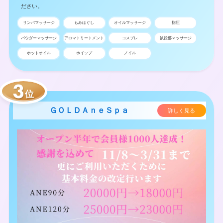
ださい。
リンパマッサージ
もみほぐし
オイルマッサージ
指圧
パウダーマッサージ
アロマトリートメント
コスプレ
鼠径部マッサージ
ホットオイル
ホイップ
ノイル
位
ＧＯＬＤＡｎｅＳｐａ
詳しく見る