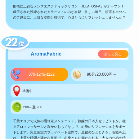
船橋に上質なメンズエステティックサロン「JELATOSPA」がオープン！
厳選された洗練されたセラピストのみが在籍。忙しい毎日、頑張る自分へ
のご褒美に。上質な空間と技術で、心身ともにリフレッシュしませんか？
位
AromaFabric
詳しく見る
070-1246-1122
90分/20,000円～
準備中
7:00～翌6:00
千葉エリアで人気の隠れ家メンズエステ。熟練の日本人セラピストが、極
上アロママッサージと温かいおもてなしで、心身のリフレッシュをサポー
トします。完全個室のプライベート空間で、至福のひとときを。喧騒を忘
れ、上質な時間と確かな技術で、心身ともに満たされる、大人のための特