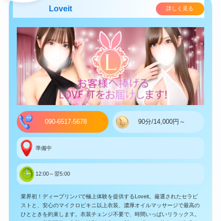
Loveit
詳しく見る
090-6517-5678
90分/14,000円～
準備中
12:00～翌5:00
業界初！ディープリンパで極上体験を提供するLoveit。厳選されたセラピ
ストと、安心のマイクロビキニ以上衣装、濃厚オイルマッサージで最高の
ひとときを約束します。衣装チェンジ不要で、時間いっぱいリラックス。