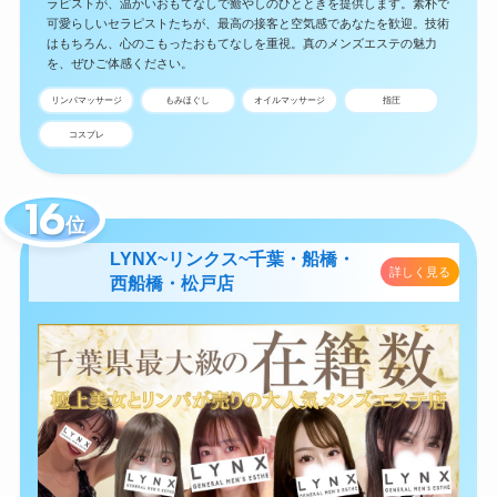
ラピストが、温かいおもてなしで癒やしのひとときを提供します。素朴で
可愛らしいセラピストたちが、最高の接客と空気感であなたを歓迎。技術
はもちろん、心のこもったおもてなしを重視。真のメンズエステの魅力
を、ぜひご体感ください。
リンパマッサージ
もみほぐし
オイルマッサージ
指圧
コスプレ
位
LYNX~リンクス~千葉・船橋・
詳しく見る
西船橋・松戸店