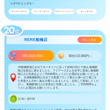
らぎのひとときを！
オイルマッサージ
リンパマッサージ
アロマトリートメント
ホットオイル
位
RERE船橋店
詳しく見る
090-3443-4541
90分/13,000円～
JR船橋駅南口を出てロータリーに沿って反時計回りで進み 船橋駅
南口交差点に着きましたら、アドアーズさんを右手に直進し船橋駅
南口入口交差点よりご予約時間ちょうどにお電話をお願いいたしま
す。 京成船橋駅西口を出て大黒屋ブランド館さん側へ出て更にす
た丼屋さん方向へ進み大通りに出ましたら、左折して直進してくだ
さい。 船橋駅南口入口交差点に到着しましたら、ご予約時間ちょ
うどにお電話をお願いいたします。
11:00～翌0:00
船橋で極上オイルトリートメントをご提供。アロマ香る隠れ家サロンで、