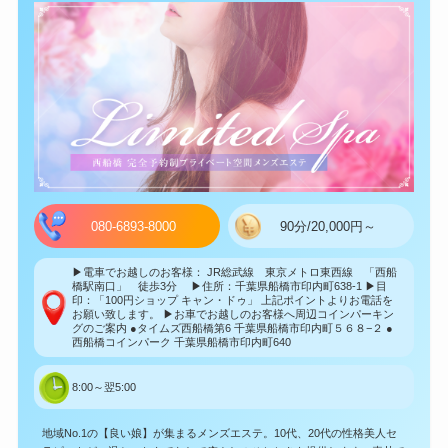
080-6893-8000
90分/20,000円～
▶電車でお越しのお客様： JR総武線 東京メトロ東西線 「西船
橋駅南口」 徒歩3分 ▶住所：千葉県船橋市印内町638-1 ▶目
印：「100円ショップ キャン・ドゥ」 上記ポイントよりお電話を
お願い致します。 ▶お車でお越しのお客様へ周辺コインパーキン
グのご案内 ●タイムズ西船橋第6 千葉県船橋市印内町５６８−２ ●
西船橋コインパーク 千葉県船橋市印内町640
8:00～翌5:00
地域No.1の【良い娘】が集まるメンズエステ。10代、20代の性格美人セ