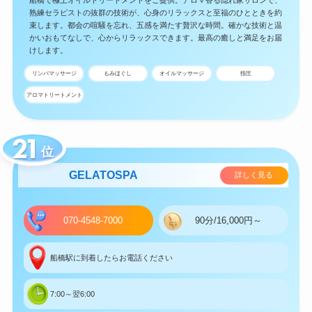
熟練セラピストの抜群の技術が、心身のリラックスと至福のひとときを約
束します。都会の喧騒を忘れ、五感を満たす贅沢な時間。確かな技術と温
かいおもてなしで、心からリラックスできます。最高の癒しと満足をお届
けします。
リンパマッサージ
もみほぐし
オイルマッサージ
指圧
アロマトリートメント
位
GELATOSPA
詳しく見る
070-4548-7000
90分/16,000円～
船橋駅に到着したらお電話ください
7:00～翌6:00