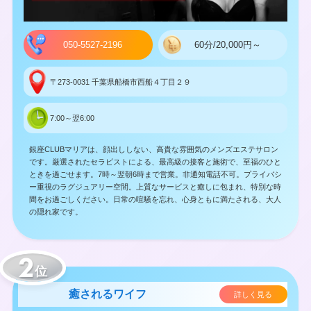
050-5527-2196
60分/20,000円～
〒273-0031 千葉県船橋市西船４丁目２９
7:00～翌6:00
銀座CLUBマリアは、顔出ししない、高貴な雰囲気のメンズエステサロン
です。厳選されたセラピストによる、最高級の接客と施術で、至福のひと
ときを過ごせます。7時～翌朝6時まで営業。非通知電話不可。プライバシ
ー重視のラグジュアリー空間。上質なサービスと癒しに包まれ、特別な時
間をお過ごしください。日常の喧騒を忘れ、心身ともに満たされる、大人
の隠れ家です。
位
癒されるワイフ
詳しく見る