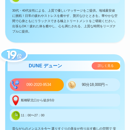
30代・40代女性による、上質で優しいマッサージをご提供。地域最安値
に挑戦！日常の疲れやストレスを癒やす、贅沢なひとときを。華やかな空
間で心身ともにリラックスできる極上トリートメントをご堪能ください。
出張もOK！疲れた体を癒やし、心も満たされる、上質な時間をリーズナ
ブルに提供。
位
DUNE デューン
詳しく見る
090-2020-9534
90分18,000円～
船橋駅北口から徒歩5分
11：00〜27：00
昔ながらのメンエスを今〜 選りすぐりの美女が作り出す癒しの空間で 安