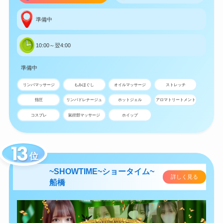
準備中
10:00～翌4:00
準備中
リンパマッサージ
もみほぐし
オイルマッサージ
ストレッチ
指圧
リンパドレナージュ
ホットジェル
アロマトリートメント
コスプレ
鼠径部マッサージ
ホイップ
位
~SHOWTIME~ショータイム~
詳しく見る
船橋