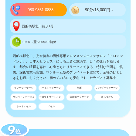
080-9861-0888
90分/15,000円～
西船橋駅北口徒歩1分
10:00～翌5:00年中無休
西船橋駅北口、完全個室の男性専用アロマメンズエステサロン「アロママ
ドンナ」。日本人セラピストによる上質な施術で、日々の疲れを癒しま
す。都会の喧騒を忘れ、心身ともにリラックスできる、特別な空間をご提
供。深夜営業も実施。ワンルーム型のプライベート空間で、至福のひとと
きをお過ごしください。初めての方にも安心です。セラピスト募集中！
リンパマッサージ
オイルマッサージ
指圧
パウダーマッサージ
リンパドレナージュ
アロマトリートメント
鼠径部マッサージ
蒸しタオル
ホットオイル
ノイル
位