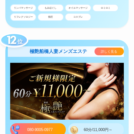
リンパマッサージ
もみほぐし
オイルマッサージ
ロミロミ
リフレクソロジー
指圧
コスプレ
位
極艶船橋人妻メンズエステ
詳しく見る
080-9005-0977
60分/11,000円～