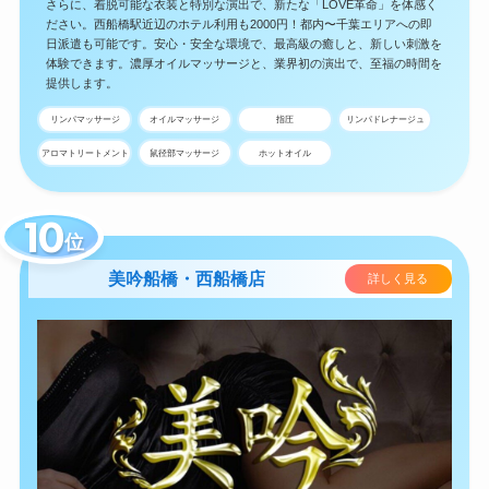
さらに、着脱可能な衣装と特別な演出で、新たな「LOVE革命」を体感く
ださい。西船橋駅近辺のホテル利用も2000円！都内〜千葉エリアへの即
日派遣も可能です。安心・安全な環境で、最高級の癒しと、新しい刺激を
体験できます。濃厚オイルマッサージと、業界初の演出で、至福の時間を
提供します。
リンパマッサージ
オイルマッサージ
指圧
リンパドレナージュ
アロマトリートメント
鼠径部マッサージ
ホットオイル
位
美吟船橋・西船橋店
詳しく見る