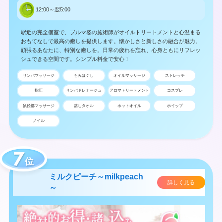
12:00～翌5:00
駅近の完全個室で、ブルマ姿の施術師がオイルトリートメントと心温まる
おもてなしで最高の癒しを提供します。懐かしさと新しさの融合が魅力。
頑張るあなたに、特別な癒しを。日常の疲れを忘れ、心身ともにリフレッ
シュできる空間です。シンプル料金で安心！
リンパマッサージ
もみほぐし
オイルマッサージ
ストレッチ
指圧
リンパドレナージュ
アロマトリートメント
コスプレ
鼠径部マッサージ
蒸しタオル
ホットオイル
ホイップ
ノイル
位
ミルクピーチ～milkpeach
詳しく見る
～