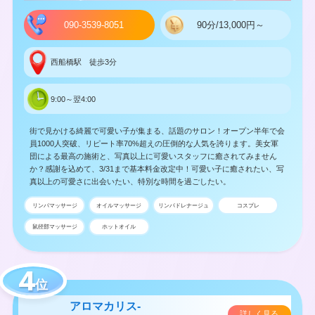
090-3539-8051
90分/13,000円～
西船橋駅 徒歩3分
9:00～翌4:00
街で見かける綺麗で可愛い子が集まる、話題のサロン！オープン半年で会
員1000人突破、リピート率70%超えの圧倒的な人気を誇ります。美女軍
団による最高の施術と、写真以上に可愛いスタッフに癒されてみません
か？感謝を込めて、3/31まで基本料金改定中！可愛い子に癒されたい、写
真以上の可愛さに出会いたい、特別な時間を過ごしたい。
リンパマッサージ
オイルマッサージ
リンパドレナージュ
コスプレ
鼠径部マッサージ
ホットオイル
位
アロマカリス-
詳しく見る