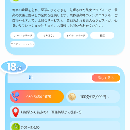
都会の喧騒を忘れ、至福のひとときを。厳選された美女セラピストが、最
高の技術と癒やしの空間を提供します。業界最高峰のメンズエステを、ご
自宅やホテルで。上質なサービスと、笑顔あふれる美人セラピストが、心
身のリフレッシュを叶えます。お気軽にお問い合わせください。
リンパマッサージ
もみほぐし
オイルマッサージ
指圧
アロマトリートメント
位
叶
詳しく見る
080-3464-1679
100分/12,000円～
船橋駅から徒歩3分・西船橋駅から徒歩7分
7:00～翌6:00