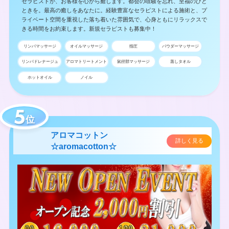
セラピストが、お客様を心から癒します。都会の喧騒を忘れ、至福のひと
ときを。最高の癒しをあなたに。経験豊富なセラピストによる施術と、プ
ライベート空間を重視した落ち着いた雰囲気で、心身ともにリラックスで
きる時間をお約束します。新規セラピストも募集中！
リンパマッサージ
オイルマッサージ
指圧
パウダーマッサージ
リンパドレナージュ
アロマトリートメント
鼠径部マッサージ
蒸しタオル
ホットオイル
ノイル
位
アロマコットン
詳しく見る
☆aromacotton☆