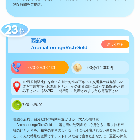
別な時間をご提供。
位
西船橋
詳しく見る
AromaLoungeRichGold
070-9059-0439
90分/14,000円～
JR西船橋駅北口を出て左側にお進み下さい ↓ 交番脇の線路沿いの
道を市川方面へお進み下さい ↓ そのまま線路に沿って150m程お進
み下さい ↓ 【SAPIX 中学部】に到着されましたら電話下さい
7:00～翌6:00
喧騒を忘れ、自分だけの時間を過ごせる、大人の隠れ家
「AromaLoungeRichGold」。落ち着いた空間で、心身ともに癒される至
福のひとときを。秘密の場所のような、誰にも邪魔されない優越感に浸れ
る、そんな特別な空間です。ストレス社会で疲れたあなたに、至福の休息