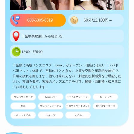
080-6305-8319
60分/12,100円～
千葉中央駅東口から徒歩3分
12:00～翌5:00
千葉県に高級メンズエステ「Lynx」がオープン！他店にはない「ドバド
バ密マット」体験で、至福のひとときを。上質な空間と革新的な施術で、
日頃の疲れを癒します。他では味わえない、刺激的な新感覚をご堪能くだ
さい。常識を覆す、究極のメンズエステをぜひ。船橋・西船橋・松戸店に
てお待ちしております。
リンパマッサージ
もみほぐし
オイルマッサージ
ストレッチ
指圧
リンパドレナージュ
アロマトリートメント
鼠径部マッサージ
ホットオイル
ホイップ
ノイル