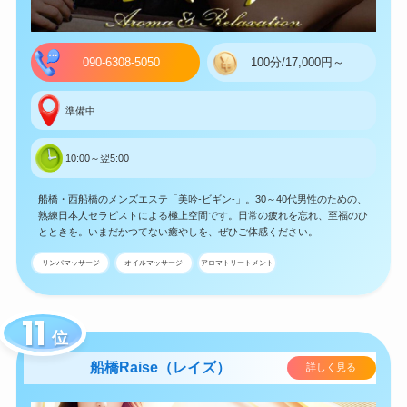
090-6308-5050
100分/17,000円～
準備中
10:00～翌5:00
船橋・西船橋のメンズエステ「美吟-ビギン-」。30～40代男性のための、
熟練日本人セラピストによる極上空間です。日常の疲れを忘れ、至福のひ
とときを。いまだかつてない癒やしを、ぜひご体感ください。
リンパマッサージ
オイルマッサージ
アロマトリートメント
位
船橋Raise（レイズ）
詳しく見る