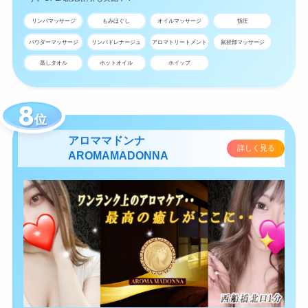
リンパマッサージ
もみほぐし
オイルマッサージ
指圧
パウダーマッサージ
リンパドレナージュ
アロマトリートメント
鼠径部マッサージ
蒸しタオル
ホットオイル
ホイップ
位
アロママドンナ
詳しく見る
AROMAMADONNA