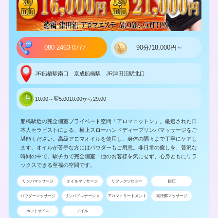
080-2463-0777
90分/18,000円～
JR船橋駅南口 京成船橋駅 JR津田沼駅北口
10:00～翌5:0010:00から29:00
船橋駅近の完全個室プライベート空間「アロマコットン」。厳選された日
本人セラピストによる、極上スローハンドディープリンパマッサージをご
堪能ください。高級アロマオイルを使用し、身体の隅々まで丁寧にケアし
ます。オイルが苦手な方にはパウダーもご用意。非日常の癒しを、贅沢な
時間の中で。駅チカで完全個室！他のお客様を気にせず、心身ともにリラ
ックスできる至福の空間です。
リンパマッサージ
オイルマッサージ
リフレクソロジー
指圧
パウダーマッサージ
リンパドレナージュ
アロマトリートメント
鼠径部マッサージ
ホットオイル
ノイル