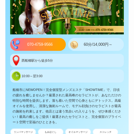
070-4759-9566
60分/14,000円～
西船橋駅から徒歩5分
10:00～翌3:00
船橋市にNEWOPEN！完全個室型メンズエステ「SHOWTIME」で、日頃
の疲れを癒しませんか？厳選された最高峰のセラピストが、あなただけの
特別な時間を提供します。落ち着いた空間で心身ともにデトックス。高級
オイルを使用し、清潔な施術ルームで、モデル顔負けのセラピストが最高
の施術を約束します。他店とは違う気合いの入りようを、ぜひ体感くださ
い！最高の癒しをご提供！厳選されたセラピストと、完全個室のプライベ
ート空間で至福のひとときを。
リンパマッサージ
もみほぐし
オイルマッサージ
ストレッチ