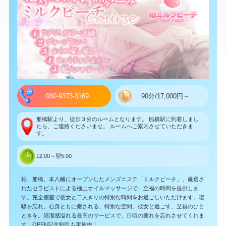
080-9373-3169
90分/17,000円～
船橋駅より、徒歩３分のルームとなります。 船橋駅に到着しまし
たら、ご連絡くださいませ。 ルームへご案内させていただきま
す。
12:00～翌5:00
柏、船橋、本八幡にオープンしたメンズエステ「ミルクピーチ」。厳選さ
れたセラピストによる極上オイルマッサージで、至福の時間を提供しま
す。完全個室で彼女と二人きりの特別な時間をお過ごしいただけます。喧
騒を忘れ、心身ともに癒される、特別な空間。彼女と過ごす、至福のひと
ときを。清潔感溢れる最高のサービスで、日頃の疲れを忘れさせてくれま
す。OPEN記念割引も実施中！