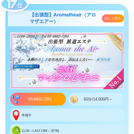
位
【出張型】Aromatheair（アロ
詳しく見る
マザエアー）
03-6802-7261
60分/14,000円～
準備中
11:00～LAST13時～翌7時