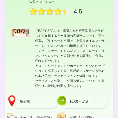
佐賀メンズエステ
4.5
『BABY SPA』は、厳選された容姿端麗なセラピ
ストが在籍する九州屈指の高級サロンです。完全
個室のプライベート空間で、上質なオイルマッサ
ージを中心とした極上の施術を提供しています。
リンパマッサージやもみほぐし、ストレッチ、リ
フレクソロジーなど多彩な技術を駆使し、心身の
疲れを癒やします。
アロマトリートメントやホットオイルなどのオプ
ションも充実しており、鼠径部マッサージも含め
た本格的なリラクゼーションが体験できます。
セラピストとの楽しい会話も魅力の一つで、お客
様だけの特別な時間を演出します。
鳥栖駅
10:00～LAST
ルーム型（完全個室）
60分: 12,000円～