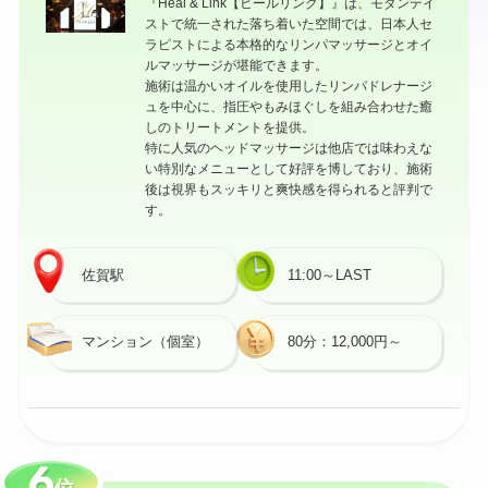
『Heal & Link【ヒールリンク】』は、モダンテイ
ストで統一された落ち着いた空間では、日本人セ
ラピストによる本格的なリンパマッサージとオイ
ルマッサージが堪能できます。
施術は温かいオイルを使用したリンパドレナージ
ュを中心に、指圧やもみほぐしを組み合わせた癒
しのトリートメントを提供。
特に人気のヘッドマッサージは他店では味わえな
い特別なメニューとして好評を博しており、施術
後は視界もスッキリと爽快感を得られると評判で
す。
佐賀駅
11:00～LAST
マンション（個室）
80分：12,000円～