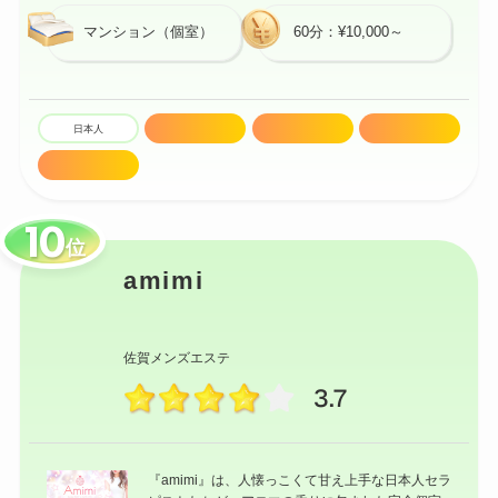
マンション（個室）
60分：¥10,000～
日本人
20代
密着マッサージ
技術高め
セラピスト多数
位
amimi
佐賀メンズエステ
3.7
『amimi』は、人懐っこくて甘え上手な日本人セラ