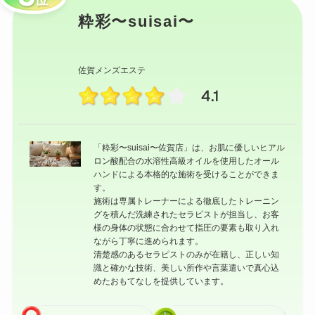
位
粋彩〜suisai〜
佐賀メンズエステ
4.1
「粋彩〜suisai〜佐賀店」は、お肌に優しいヒアル
ロン酸配合の水溶性高級オイルを使用したオール
ハンドによる本格的な施術を受けることができま
す。
施術は専属トレーナーによる徹底したトレーニン
グを積んだ洗練されたセラピストが担当し、お客
様の身体の状態に合わせて指圧の要素も取り入れ
ながら丁寧に進められます。
清楚感のあるセラピストのみが在籍し、正しい知
識と確かな技術、美しい所作や言葉遣いで真心込
めたおもてなしを提供しています。