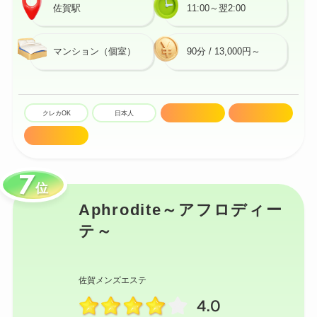
佐賀駅
11:00～翌2:00
マンション（個室）
90分 / 13,000円～
クレカOK
日本人
駅近
密着マッサージ
技術高め
位
Aphrodite～アフロディー
テ～
佐賀メンズエステ
4.0