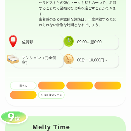
セラピストとの弾むトークも魅力の一つで、退屈
することなく至福のひと時を過ごすことができま
す。
密着感のある刺激的な施術は、一度体験すると忘
れられない特別な時間となるでしょう。
佐賀駅
09:00～翌0:00
マンション（完全個
60分：10,000円～
室）
日本人
20代
密着マッサージ
技術高め
セラピスト多数
出張可能メンエス
位
Melty Time