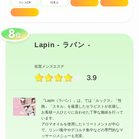
クレカOK
日本人
駅近
密着マッサージ
技術高め
位
Lapin - ラパン -
佐賀メンズエステ
3.9
『Lapin（ラパン）』は、では「ルックス」「性
格」「スキル」を厳選したセラピストが在籍し、
お客様一人ひとりに合わせた丁寧な施術を行って
います。
アロマオイルを使用したトリートメントが中心
で、リンパ集中やデコルテ集中などの専門的なマ
ッサージメニューも充実。