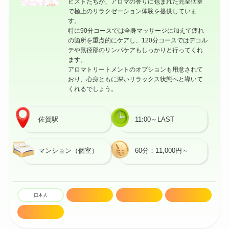
ピストたちが、アロマの香りに包まれた完全個室
で極上のリラクゼーション体験を提供していま
す。
特に90分コースでは全身マッサージに加えて疲れ
の箇所を重点的にケアし、120分コースではデコル
テや鼠径部のリンパケアもしっかりと行ってくれ
ます。
アロマトリートメントのオプションも用意されて
おり、心身ともに深いリラックス状態へと導いて
くれるでしょう。
佐賀駅
11:00～LAST
マンション（個室）
60分：11,000円～
日本人
20代
駅近
技術高め
セラピスト多数