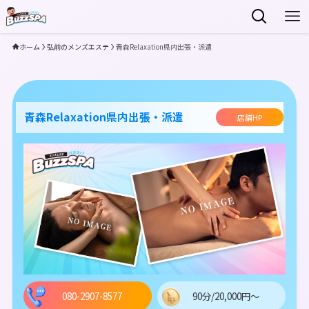
ホーム
弘前のメンズエステ
青森Relaxation県内出張・派遣
青森Relaxation県内出張・派遣
店舗HP
080-2907-8577
90分/20,000円～