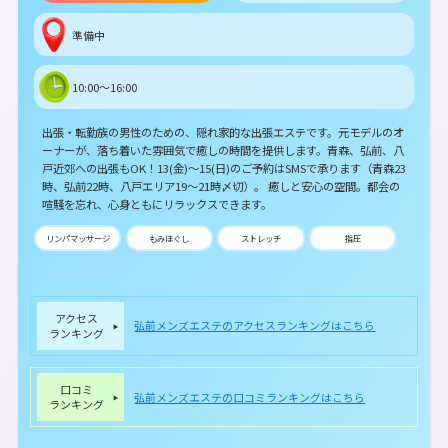
準備中
10:00～16:00
出張・転勤族の男性のための、隠れ家的な出張エステです。元モデルのオ
ーナーが、落ち着いた雰囲気で癒しの時間を提供します。青森、弘前、八
戸近郊への出張もOK！13(金)～15(日)のご予約はSMSで承ります（青森23
時、弘前22時、八戸エリア19～21時〆切）。 癒しと安心の空間。都会の
喧騒を忘れ、心身ともにリラックスできます。
リンパマッサージ
もみほぐし
ストレッチ
指圧
アクセス
弘前メンズエステのアクセスランキングはこちら
ランキング
口コミ
弘前メンズエステの口コミランキングはこちら
ランキング