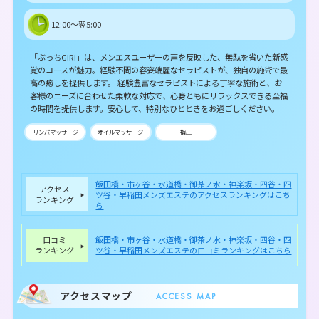
12:00～翌5:00
「ぶっちGIRI」は、メンエスユーザーの声を反映した、無駄を省いた新感
覚のコースが魅力。経験不問の容姿端麗なセラピストが、独自の施術で最
高の癒しを提供します。 経験豊富なセラピストによる丁寧な施術と、お
客様のニーズに合わせた柔軟な対応で、心身ともにリラックスできる至福
の時間を提供します。安心して、特別なひとときをお過ごしください。
リンパマッサージ
オイルマッサージ
指圧
飯田橋・市ヶ谷・水道橋・御茶ノ水・神楽坂・四谷・四
アクセス
ツ谷・早稲田メンズエステのアクセスランキングはこち
ランキング
ら
口コミ
飯田橋・市ヶ谷・水道橋・御茶ノ水・神楽坂・四谷・四
ランキング
ツ谷・早稲田メンズエステの口コミランキングはこちら
アクセスマップ
ACCESS MAP