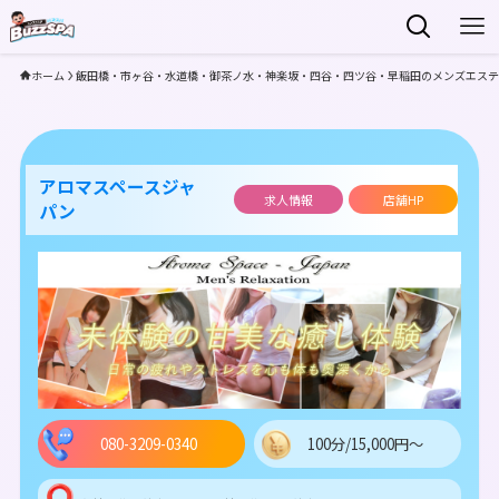
ホーム
飯田橋・市ヶ谷・水道橋・御茶ノ水・神楽坂・四谷・四ツ谷・早稲田のメンズエステ
アロマスペースジャ
求人情報
店舗HP
パン
080-3209-0340
100分/15,000円～