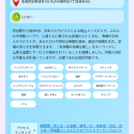
各線四谷駅徒歩5分 丸の内線四谷3丁目徒歩4分
12:00～
四谷駅から徒歩6分、日本人セラピストによる極上メンズエステ。ふわふ
わの特製ソープで、心身ともに癒される至福のひとときを。 熟練の日本
人セラピストが、あなただけの特別な時間を提供。都会の喧騒を忘れ、至
福の安らぎを体感できます。 「未体験の甘美な癒し」をキーワードに、
上質な空間とサービスが提供されていることを強調しました。外国人対応
も可能な点を省いていますが、必要であれば追記可能です。
リンパマッサージ
もみほぐし
オイルマッサージ
ストレッチ
あかすり
リフレクソロジー
指圧
パウダーマッサージ
リンパドレナージュ
アロマトリートメント
コスプレ
鼠径部マッサージ
洗体
蒸しタオル
ホットオイル
ホイップ
ノイル
飯田橋・市ヶ谷・水道橋・御茶ノ水・神楽坂・四谷・四
アクセス
ツ谷・早稲田メンズエステのアクセスランキングはこち
ランキング