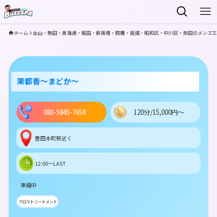
ホーム
金山・熱田・東海通・堀田・新瑞橋・鶴舞・高畑・昭和区・中川区・柴田のメンズエ
茉都香〜まどか〜
080-5845-7658
120分/15,000円～
豊田本町駅近く
12:00～LAST
準備中
アロマトリートメント