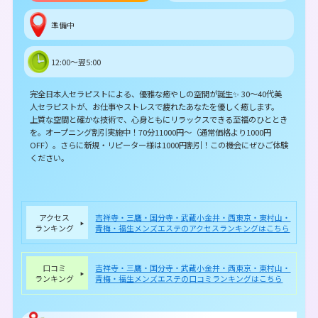
準備中
12:00～翌5:00
完全日本人セラピストによる、優雅な癒やしの空間が誕生✨ 30～40代美
人セラピストが、お仕事やストレスで疲れたあなたを優しく癒します。
上質な空間と確かな技術で、心身ともにリラックスできる至福のひととき
を。オープニング割引実施中！70分11000円～（通常価格より1000円
OFF）。さらに新規・リピーター様は1000円割引！この機会にぜひご体験
ください。
アクセス
吉祥寺・三鷹・国分寺・武蔵小金井・西東京・東村山・
ランキング
青梅・福生メンズエステのアクセスランキングはこちら
口コミ
吉祥寺・三鷹・国分寺・武蔵小金井・西東京・東村山・
ランキング
青梅・福生メンズエステの口コミランキングはこちら