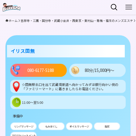
ホーム
吉祥寺・三鷹・国分寺・武蔵小金井・西東京・東村山・青梅・福生のメンズエステ
イリス田無
080-6177-5188
80分/15,000円～
☆田無駅北口を出て武蔵境新道へ向かってみずほ銀行向かい側の
「ファミリーマート」に着きましたらお電話ください。
11:00～翌5:00
準備中
リンパマッサージ
もみほぐし
オイルマッサージ
指圧
アロマトリートメント