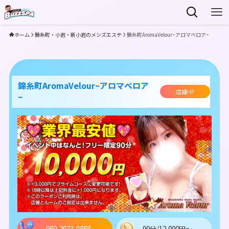
ホーム
錦糸町・小岩・新小岩のメンズエステ
錦糸町AromaVelour~アロマベロア~
錦糸町AromaVelour~アロマベロア
店舗HP
~
080-2073-0888
90分/12,000円～