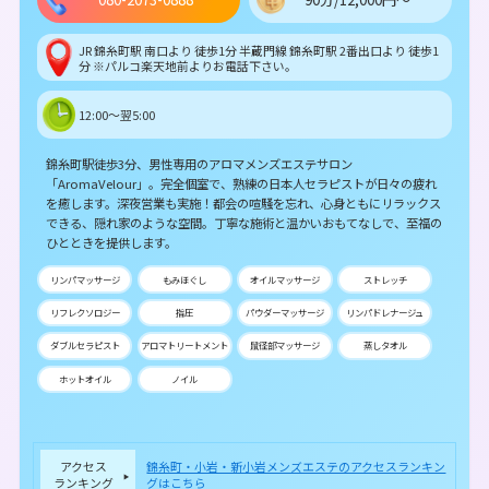
JR 錦糸町駅 南口より 徒歩1分 半蔵門線 錦糸町駅 2番出口より 徒歩1
分 ※パルコ楽天地前よりお電話下さい。
12:00～翌5:00
錦糸町駅徒歩3分、男性専用のアロマメンズエステサロン
「AromaVelour」。完全個室で、熟練の日本人セラピストが日々の疲れ
を癒します。深夜営業も実施！都会の喧騒を忘れ、心身ともにリラックス
できる、隠れ家のような空間。丁寧な施術と温かいおもてなしで、至福の
ひとときを提供します。
リンパマッサージ
もみほぐし
オイルマッサージ
ストレッチ
リフレクソロジー
指圧
パウダーマッサージ
リンパドレナージュ
ダブルセラピスト
アロマトリートメント
鼠径部マッサージ
蒸しタオル
ホットオイル
ノイル
アクセス
錦糸町・小岩・新小岩メンズエステのアクセスランキン
ランキング
グはこちら