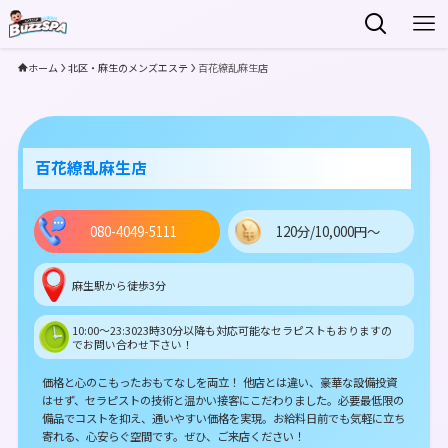
ホーム
北区・麻生のメンズエステ
百花繚乱麻生店
百花繚乱麻生店
080-4049-5111
120分/10,000円～
麻生駅から徒歩3分
10:00～23:3023時30分以降も対応可能なセラピストもおりますの
でお問い合わせ下さい！
価格と心のこもったおもてなしを両立！ 他店とは違い、豪華な設備投資
はせず、セラピストの技術と温かい接客にこだわりました。必要最低限の
備品でコストを抑え、通いやすい価格を実現。お給料日前でも気軽に立ち
寄れる、心安らぐ空間です。ぜひ、ご来店ください！