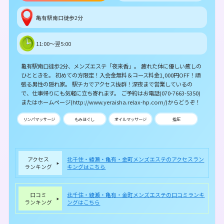
亀有駅南口徒歩2分
11:00～翌5:00
亀有駅南口徒歩2分、メンズエステ「夜来香」。 疲れた体に優しい癒しの
ひとときを。 初めての方限定！入会金無料＆コース料金1,000円OFF！頑
張る男性の隠れ家。 駅チカでアクセス抜群！深夜まで営業しているの
で、仕事帰りにも気軽に立ち寄れます。 ご予約はお電話(070-7663-5350)
またはホームページ(http://www.yeraisha.relax-hp.com/)からどうぞ！
リンパマッサージ
もみほぐし
オイルマッサージ
指圧
アクセス
北千住・綾瀬・亀有・金町メンズエステのアクセスラン
ランキング
キングはこちら
口コミ
北千住・綾瀬・亀有・金町メンズエステの口コミランキ
ランキング
ングはこちら