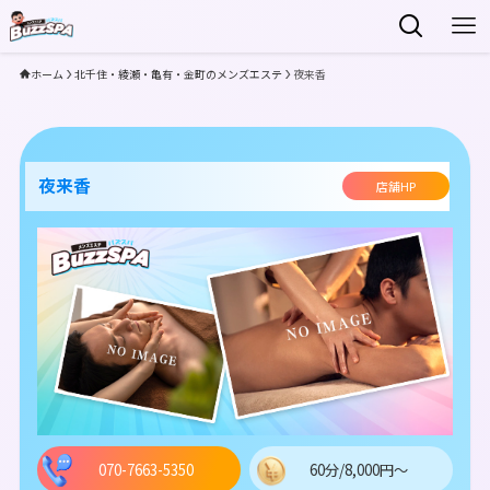
ホーム
北千住・綾瀬・亀有・金町のメンズエステ
夜来香
夜来香
店舗HP
070-7663-5350
60分/8,000円～