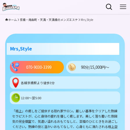
ホーム
京橋・南森町・天満・天満橋のメンズエステ
Mrs,Style
Mrs,Style
070-9030-3399
90分/15,000円～
各線京橋駅より徒歩3分
12:00～翌5:00
「極上」の癒しをご提供する隠れ家サロン。厳しい基準をクリアした熟練
セラピストが、心と身体の疲れを優しく癒します。美しく落ち着いた雰囲
気の完全個室で、気遣い溢れるおもてなしと、至福のひとときをお過ごし
ください。熟練の技と温かいおもてなしで、心身ともに満たされる極上空