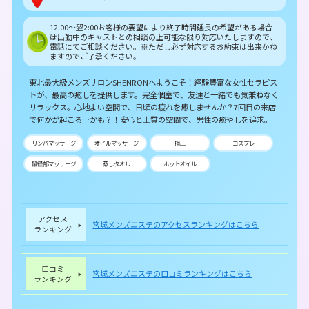
12:00～翌2:00お客様の要望により終了時間延長の希望がある場合
は出勤中のキャストとの相談の上可能な限り対応いたしますので、
電話にてご相談ください。※ただし必ず対応するお約束は出来かね
ますのでご了承ください。
東北最大級メンズサロンSHENRONへようこそ！経験豊富な女性セラピス
トが、最高の癒しを提供します。完全個室で、友達と一緒でも気兼ねなく
リラックス。心地よい空間で、日頃の疲れを癒しませんか？7回目の来店
で何かが起こる…かも？！安心と上質の空間で、男性の癒やしを追求。
リンパマッサージ
オイルマッサージ
指圧
コスプレ
鼠径部マッサージ
蒸しタオル
ホットオイル
アクセス
宮城メンズエステのアクセスランキングはこちら
ランキング
口コミ
宮城メンズエステの口コミランキングはこちら
ランキング