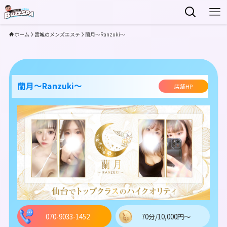
ホーム
宮城のメンズエステ
蘭月〜Ranzuki〜
蘭月〜Ranzuki〜
店舗HP
070-9033-1452
70分/10,000円～