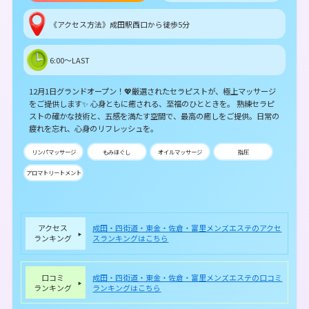
《アクセス方法》成田駅西口から徒歩5分
6:00～LAST
12月1日グランドオープン！💖厳選されたセラピストが、極上マッサージ
をご提供します✨ 心身ともに癒される、至福のひとときを。 熟練セラピ
ストの確かな技術と、五感を満たす空間で、最高の癒しをご提供。日常の
疲れを忘れ、心身のリフレッシュを。
リンパマッサージ
もみほぐし
オイルマッサージ
指圧
アロマトリートメント
アクセス
成田・四街道・東金・佐倉・富里メンズエステのアクセ
ランキング
スランキングはこちら
口コミ
成田・四街道・東金・佐倉・富里メンズエステの口コミ
ランキング
ランキングはこちら