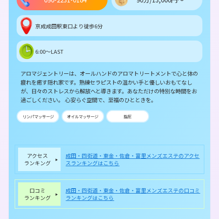
京成成田駅東口より徒歩6分
6:00～LAST
アロマジェントリーは、オールハンドのアロマトリートメントで心と体の
疲れを癒す隠れ家です。熟練セラピストの温かい手と優しいおもてなし
が、日々のストレスから解放へと導きます。あなただけの特別な時間をお
過ごしください。 心安らぐ空間で、至福のひとときを。
リンパマッサージ
オイルマッサージ
指圧
アクセス
成田・四街道・東金・佐倉・富里メンズエステのアクセ
ランキング
スランキングはこちら
口コミ
成田・四街道・東金・佐倉・富里メンズエステの口コミ
ランキング
ランキングはこちら