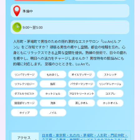
準備中
9:00～翌5:00
人形町・茅場町で男性のための隠れ家的なエステサロン「Lu.An(ル.ア
ン)」をご存知ですか？ 頑張る男性の癒やし空間。都会の喧騒を忘れ、心
身ともにリラックスできる上質な空間を提供。熟練の技術で、日々の疲れ
を癒やし、明日への活力をチャージしませんか？ 男性特有の肌悩みにも
的確に対応します。 至福のひとときを、Lu.Anで。
リンパマッサージ
もみほぐし
オイルマッサージ
ストレッチ
リフレクソロジー
指圧
パウダーマッサージ
リンパドレナージュ
ダブルセラピスト
ホットジェル
アロマトリートメント
コスプレ
鼠径部マッサージ
洗体
蒸しタオル
ホットオイル
ホイップ
ノイル
日本橋・東京駅・丸の内・茅場町・人形町・門前仲町・
アクセス
八丁堀・八重洲・東陽町メンズエステのアクセスランキ