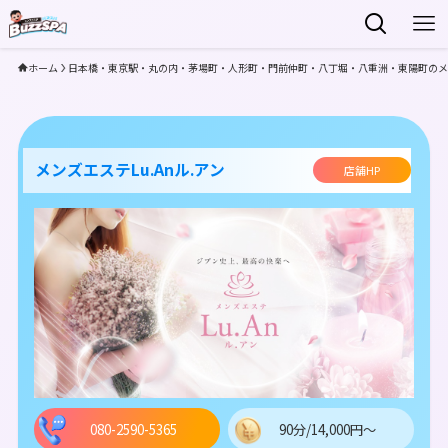
ホーム
日本橋・東京駅・丸の内・茅場町・人形町・門前仲町・八丁堀・八重洲・東陽町のメ
メンズエステLu.Anル.アン
店舗HP
080-2590-5365
90分/14,000円～