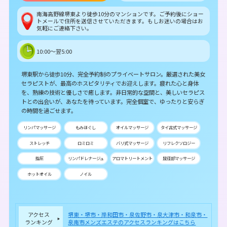
南海高野線堺東より徒歩10分のマンションです。ご予約後にショー
トメールで住所を送信させていただきます。もしお迷いの場合はお
気軽にご連絡下さい。
10:00～翌5:00
堺東駅から徒歩10分、完全予約制のプライベートサロン。厳選された美女
セラピストが、最高のホスピタリティでお迎えします。疲れた心と身体
を、熟練の技術と優しさで癒します。非日常的な空間と、美しいセラピス
トとの出会いが、あなたを待っています。完全個室で、ゆったりと安らぎ
の時間を過ごせます。
リンパマッサージ
もみほぐし
オイルマッサージ
タイ古式マッサージ
ストレッチ
ロミロミ
バリ式マッサージ
リフレクソロジー
指圧
リンパドレナージュ
アロマトリートメント
鼠径部マッサージ
ホットオイル
ノイル
アクセス
堺東・堺市・岸和田市・泉佐野市・泉大津市・和泉市・
ランキング
泉南市メンズエステのアクセスランキングはこちら