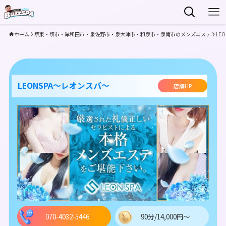
ホーム
堺東・堺市・岸和田市・泉佐野市・泉大津市・和泉市・泉南市のメンズエステ
LE
LEONSPA～レオンスパ～
店舗HP
070-4032-5446
90分/14,000円～