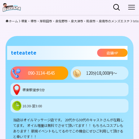
ホーム
堺東・堺市・岸和田市・泉佐野市・泉大津市・和泉市・泉南市のメンズエステ
tete
teteatete
店舗HP
090-3134-4545
120分18,000円～
堺東駅徒歩5分
10.30-翌3:00
当店はオイルマッサージ店です。 20代から30代のキャストさんが在籍し
てます。 オイル増量は無料でさせて頂いてます！！ もちろんコスプレも
あります！ 新規イベントもしてるのでこの機会にぜひご利用して頂ける
と幸いです！！