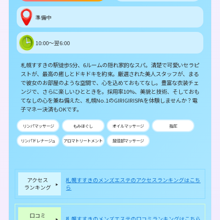
準備中
10:00～翌6:00
札幌すすきの駅徒歩5分、6ルームの隠れ家的なスパ。清楚で可愛いセラピ
ストが、最高の癒しとドキドキを約束。厳選された美人スタッフが、まる
で彼女のお部屋のような空間で、心を込めておもてなし。豊富な衣装チェ
ンジで、さらに楽しいひとときを。採用率10%、美貌と技術、そしておも
てなしの心を兼ね備えた、札幌No.1のGIRIGIRISPAを体験しませんか？電
子マネー決済もOKです。
リンパマッサージ
もみほぐし
オイルマッサージ
指圧
リンパドレナージュ
アロマトリートメント
鼠径部マッサージ
アクセス
札幌すすきのメンズエステのアクセスランキングはこち
ランキング
ら
口コミ
札幌すすきのメンズエステの口コミランキングはこちら