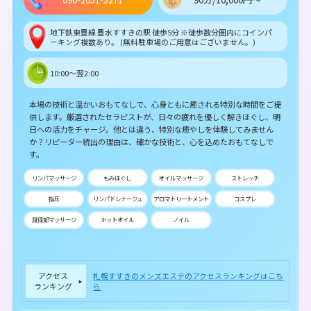
地下鉄東豊線 豊水すすきの駅 徒歩5分 ※徒歩数分圏内にコインパ
ーキング複数あり。 (無料駐車場のご用意はございません。)
10:00～翌2:00
本場の技術と温かいおもてなしで、心身ともに癒される特別な時間をご提
供します。厳選されたセラピストが、日々の疲れを優しく解きほぐし、明
日への活力をチャージ。他とは違う、特別な癒やしを体験してみません
か？リピーター続出の理由は、確かな技術と、心を込めたおもてなしで
す。
リンパマッサージ
もみほぐし
オイルマッサージ
ストレッチ
指圧
リンパドレナージュ
アロマトリートメント
コスプレ
鼠径部マッサージ
ホットオイル
ノイル
アクセス
札幌すすきのメンズエステのアクセスランキングはこち
ランキング
ら