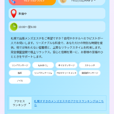
準備中
10:00～翌6:00
札幌で出張メンズエステをご希望ですか？自宅やホテルへセラピストが一
人でお伺いします。リーズナブルな料金で、あなただけの特別な時間を提
供。他では味わえない密着感と、上質なリラックスタイムを約束します。
完全個室空間で極上リラックス。安心と信頼を第一に、お客様の至福のひ
とときをサポートします。
リンパマッサージ
もみほぐし
オイルマッサージ
ストレッチ
指圧
リンパドレナージュ
アロマトリートメント
鼠径部マッサージ
ノイル
アクセス
札幌すすきのメンズエステのアクセスランキングはこち
ランキング
ら