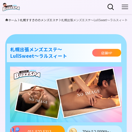
ホーム
札幌すすきののメンズエステ
札幌出張メンズエステ～LullSweet～ラルスィート
札幌出張メンズエステ～
店舗HP
LullSweet～ラルスィート
011-522-5313
70分/12,000円～