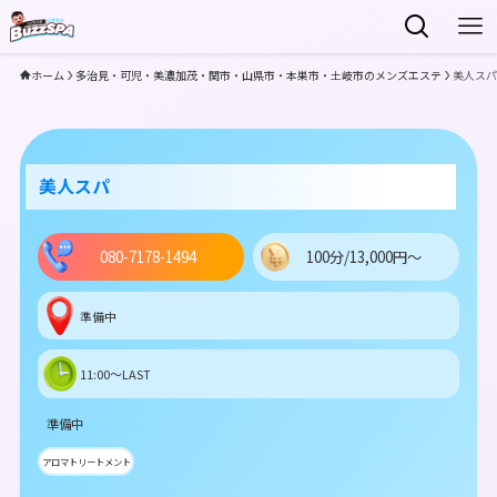
ホーム
多治見・可児・美濃加茂・関市・山県市・本巣市・土岐市のメンズエステ
美人スパ
美人スパ
080-7178-1494
100分/13,000円～
準備中
11:00～LAST
準備中
アロマトリートメント