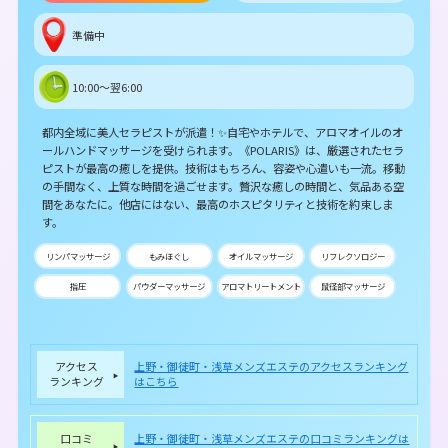
準備中
10:00～翌6:00
都内全域に美人セラピストが派遣！✨自宅やホテルで、アロマオイルのオ
ールハンドマッサージを受けられます。《POLARIS》は、厳選されたセラ
ピストが最高の癒しを提供。技術はもちろん、容姿や心遣いも一流。移動
の手間なく、上質な時間を過ごせます。贅沢な癒しの時間と、気品ある空
間をあなたに。他店にはない、最高のホスピタリティと技術を約束しま
す。
リンパマッサージ
もみほぐし
オイルマッサージ
リフレクソロジー
指圧
パウダーマッサージ
アロマトリートメント
鼠径部マッサージ
アクセス
上野・御徒町・浅草メンズエステのアクセスランキング
ランキング
はこちら
口コミ
上野・御徒町・浅草メンズエステの口コミランキングは