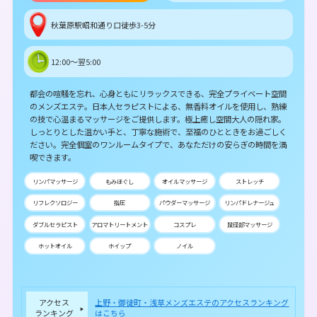
秋葉原駅昭和通り口徒歩3-5分
12:00～翌5:00
都会の喧騒を忘れ、心身ともにリラックスできる、完全プライベート空間
のメンズエステ。日本人セラピストによる、無香料オイルを使用し、熟練
の技で心温まるマッサージをご提供します。極上癒し空間大人の隠れ家。
しっとりとした温かい手と、丁寧な施術で、至福のひとときをお過ごしく
ださい。完全個室のワンルームタイプで、あなただけの安らぎの時間を満
喫できます。
リンパマッサージ
もみほぐし
オイルマッサージ
ストレッチ
リフレクソロジー
指圧
パウダーマッサージ
リンパドレナージュ
ダブルセラピスト
アロマトリートメント
コスプレ
鼠径部マッサージ
ホットオイル
ホイップ
ノイル
アクセス
上野・御徒町・浅草メンズエステのアクセスランキング
ランキング
はこちら